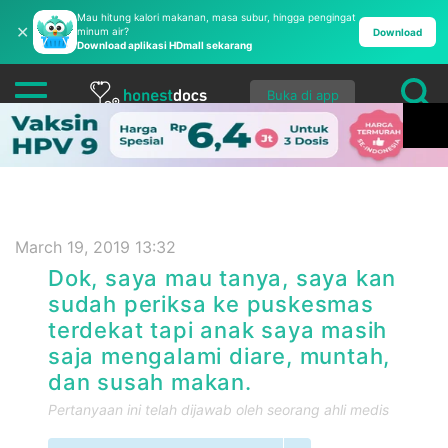
Mau hitung kalori makanan, masa subur, hingga pengingat
✕
minum air?
Download
Download aplikasi HDmall sekarang
Buka di app
March 19, 2019 13:32
Dok, saya mau tanya, saya kan
sudah periksa ke puskesmas
terdekat tapi anak saya masih
saja mengalami diare, muntah,
dan susah makan.
Pertanyaan ini telah dijawab oleh seorang ahli medis