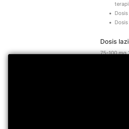
terapi
Dosis
Dosis
Dosis laz
75-100 mg 2
Interak
Di bawah in
seper
menin
dan k
Pengg
ACE i