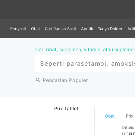
Penyakit
Obat
Cari Rumah Sakit
Apotik
Tanya Dokter
Arti
Cari obat, suplemen, vitamin, atau supleme
Pencarian Populer
Prix Tablet
Obat
Prix 
Ditulis
HONE