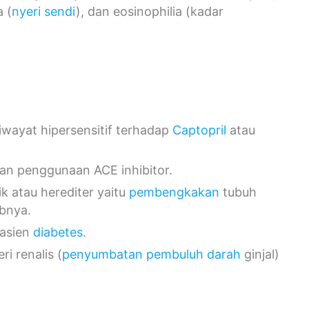
 (
nyeri sendi
), dan eosinophilia (kadar
iwayat hipersensitif terhadap
Captopril
atau
gan penggunaan ACE inhibitor.
k atau herediter yaitu
pembengkakan
tubuh
abnya.
pasien
diabetes
.
i renalis (
penyumbatan pembuluh darah
ginjal)