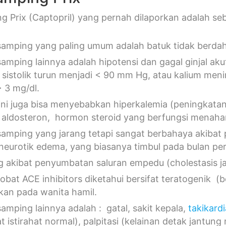
g Prix (Captopril) yang pernah dilaporkan adalah seb
samping yang paling umum adalah batuk tidak berdaha
samping lainnya adalah hipotensi dan gagal ginjal aku
 sistolik turun menjadi < 90 mm Hg, atau kalium men
> 3 mg/dl.
ini juga bisa menyebabkan hiperkalemia (peningkatan 
 aldosteron, hormon steroid yang berfungsi menaha
samping yang jarang tetapi sangat berbahaya akibat
neurotik edema, yang biasanya timbul pada bulan p
g akibat penyumbatan saluran empedu (cholestasis j
obat ACE inhibitors diketahui bersifat teratogenik (
ikan pada wanita hamil.
samping lainnya adalah : gatal, sakit kepala,
takikardi
t istirahat normal), palpitasi (kelainan detak jantung