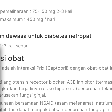
 pemeliharaan : 75-150 mg 2-3 kali
 maksimum : 450 mg / hari
im dewasa untuk diabetes nefropati
-3 kali sehari
si obat
i adalah interaksi Prix (Captopril) dengan obat-obat 
ti angiotensin receptor blocker, ACE inhibitor (termas
gkatkan terjadinya resiko hipotensi (penurunan teka
erusakan fungsi ginjal.
unaan bersamaan NSAID (asam mefenamat, natrium di
nhibitor, dapat mengakibatkan penurunan fungsi ginja