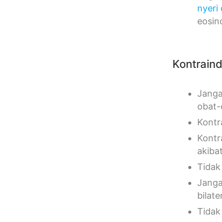
nyeri
eosin
Kontraind
Janga
obat-
Kontr
Kontr
akiba
Tidak
Janga
bilate
Tidak