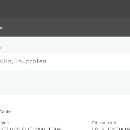
kel
n
Tablet
 oleh
Ditinjau oleh
STDOCS EDITORIAL TEAM
DR. SCIENTIA I