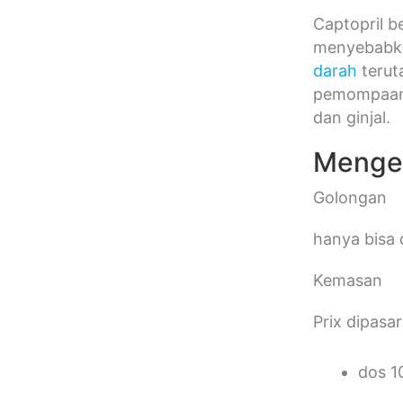
Captopril b
menyebabka
darah
terut
pemompaan j
dan ginjal.
Mengen
Golongan
hanya bisa 
Kemasan
Prix dipasa
dos 1