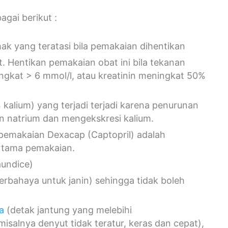
agai berikut :
k yang teratasi bila pemakaian dihentikan
t. Hentikan pemakaian obat ini bila tekanan
ingkat > 6 mmol/l, atau kreatinin meningkat 50%
kalium) yang terjadi terjadi karena penurunan
n natrium dan mengekskresi kalium.
 pemakaian Dexacap (Captopril) adalah
ertama pemakaian.
aundice)
berbahaya untuk janin) sehingga tidak boleh
a
(detak jantung yang melebihi
 misalnya denyut tidak teratur, keras dan cepat),