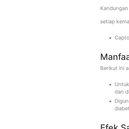
Kandungan
setiap kema
Capto
Manfaa
Berikut ini
Untuk
dan di
Digun
diabe
Efek S