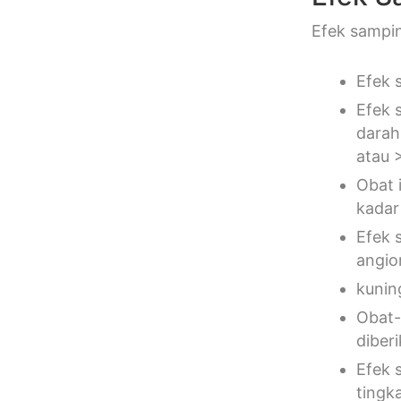
Efek sampin
Efek 
Efek 
darah
atau 
Obat 
kadar
Efek 
angio
kunin
Obat-
diber
Efek 
tingka