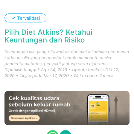
✓
Tervalidasi
Pilih Diet Atkins? Ketahui
Keuntungan dan Risiko
Keuntungan lain yang ditawarkan dari diet ini adalah penurunan
kadar insulin yang bermanfaat untuk membantu pasien
penderita diabetes, penyakit jantung serta hipertensi.
Dipublish tanggal: Agu 24, 2019
Update terakhir: Okt 12,
2020
Tinjau pada Mar 17, 2020
Waktu baca: 2 menit