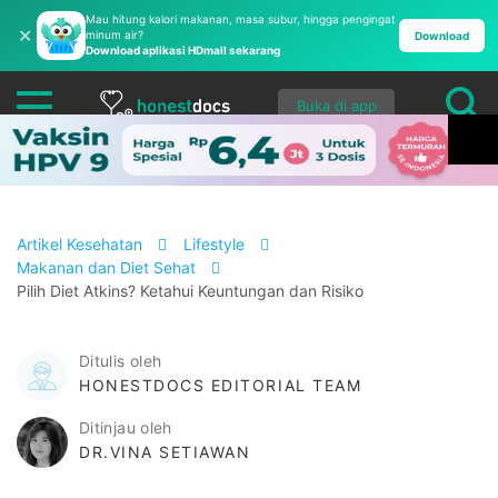
Mau hitung kalori makanan, masa subur, hingga pengingat
✕
minum air?
Download
Download aplikasi HDmall sekarang
Buka di app
Artikel Kesehatan
Lifestyle
Makanan dan Diet Sehat
Pilih Diet Atkins? Ketahui Keuntungan dan Risiko
Ditulis oleh
HONESTDOCS EDITORIAL TEAM
Ditinjau oleh
DR.VINA SETIAWAN