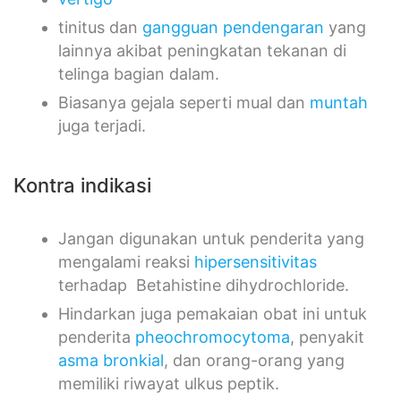
tinitus dan
gangguan pendengaran
yang
lainnya akibat peningkatan tekanan di
telinga bagian dalam.
Biasanya gejala seperti mual dan
muntah
juga terjadi.
Kontra indikasi
Jangan digunakan untuk penderita yang
mengalami reaksi
hipersensitivitas
terhadap Betahistine dihydrochloride.
Hindarkan juga pemakaian obat ini untuk
penderita
pheochromocytoma
, penyakit
asma bronkial
, dan orang-orang yang
memiliki riwayat ulkus peptik.