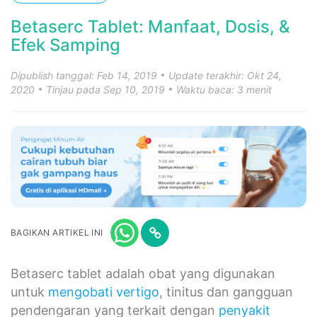
Betaserc Tablet: Manfaat, Dosis, &
Efek Samping
Dipublish tanggal: Feb 14, 2019
Update terakhir: Okt 24,
2020
Tinjau pada Sep 10, 2019
Waktu baca: 3 menit
BAGIKAN ARTIKEL INI
Betaserc tablet adalah obat yang digunakan
untuk
mengobati vertigo
, tinitus dan gangguan
pendengaran yang terkait dengan
penyakit