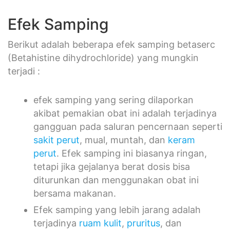
Efek Samping
Berikut adalah beberapa efek samping betaserc
(Betahistine dihydrochloride) yang mungkin
terjadi :
efek samping yang sering dilaporkan
akibat pemakian obat ini adalah terjadinya
gangguan pada saluran pencernaan seperti
sakit perut
, mual, muntah, dan
keram
perut
. Efek samping ini biasanya ringan,
tetapi jika gejalanya berat dosis bisa
diturunkan dan menggunakan obat ini
bersama makanan.
Efek samping yang lebih jarang adalah
terjadinya
ruam kulit
,
pruritus
, dan