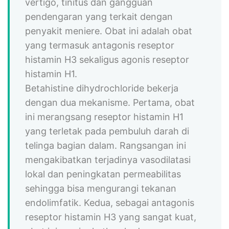
vertigo, tinitus dan gangguan
pendengaran yang terkait dengan
penyakit meniere. Obat ini adalah obat
yang termasuk antagonis reseptor
histamin H3 sekaligus agonis reseptor
histamin H1.
Betahistine dihydrochloride bekerja
dengan dua mekanisme. Pertama, obat
ini merangsang reseptor histamin H1
yang terletak pada pembuluh darah di
telinga bagian dalam. Rangsangan ini
mengakibatkan terjadinya vasodilatasi
lokal dan peningkatan permeabilitas
sehingga bisa mengurangi tekanan
endolimfatik. Kedua, sebagai antagonis
reseptor histamin H3 yang sangat kuat,