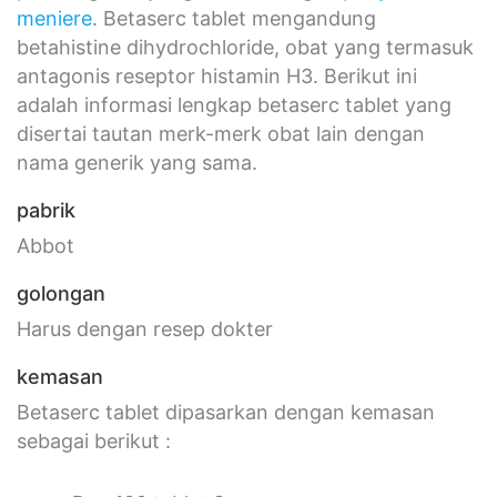
meniere
. Betaserc tablet mengandung
betahistine dihydrochloride, obat yang termasuk
antagonis reseptor histamin H3. Berikut ini
adalah informasi lengkap betaserc tablet yang
disertai tautan merk-merk obat lain dengan
nama generik yang sama.
pabrik
Abbot
golongan
Harus dengan resep dokter
kemasan
Betaserc tablet dipasarkan dengan kemasan
sebagai berikut :