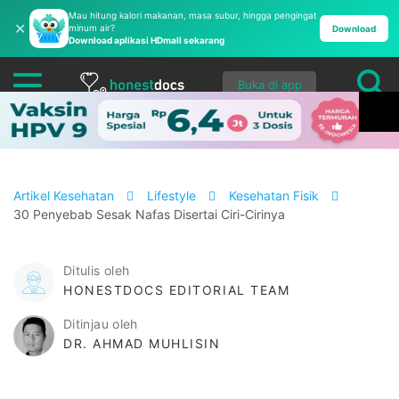
Mau hitung kalori makanan, masa subur, hingga pengingat
✕
minum air?
Download
Download aplikasi HDmall sekarang
Buka di app
Artikel Kesehatan
Lifestyle
Kesehatan Fisik
30 Penyebab Sesak Nafas Disertai Ciri-Cirinya
Ditulis oleh
HONESTDOCS EDITORIAL TEAM
Ditinjau oleh
DR. AHMAD MUHLISIN