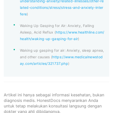
understanding-anxiety/related-illnesses/other-re
lated-conditions/stress/stress-and-anxiety-inter
fere
)
Waking Up Gasping for Air: Anxiety, Falling
Asleep, Acid Reflux (
https://www.healthline.com/
health/waking-up-gasping-for-air
)
Waking up gasping for air: Anxiety, sleep apnea,
and other causes (
https://www.medicalnewstod
ay.com/articles/321737.php
)
Artikel ini hanya sebagai informasi kesehatan, bukan
diagnosis medis. HonestDocs menyarankan Anda
untuk tetap melakukan konsultasi langsung dengan
dokter yang ahli dibidangnya.