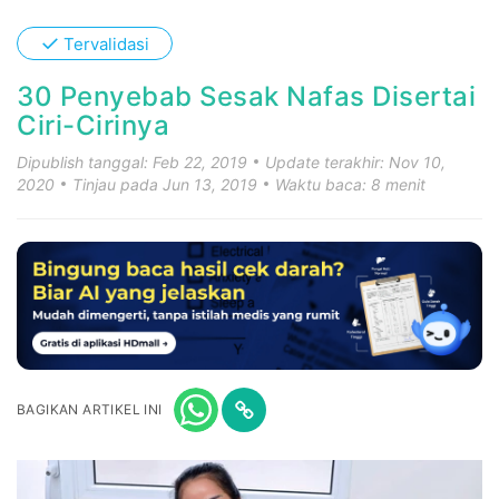
✓
Tervalidasi
30 Penyebab Sesak Nafas Disertai
Ciri-Cirinya
Dipublish tanggal: Feb 22, 2019
Update terakhir: Nov 10,
2020
Tinjau pada Jun 13, 2019
Waktu baca: 8 menit
BAGIKAN ARTIKEL INI