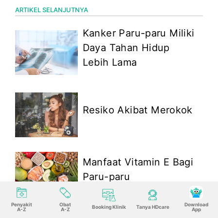
ARTIKEL SELANJUTNYA
Kanker Paru-paru Miliki
Daya Tahan Hidup
Lebih Lama
Resiko Akibat Merokok
Manfaat Vitamin E Bagi
Paru-paru
Penyakit
Obat
Download
Booking Klinik
Tanya HDcare
A-Z
A-Z
App
Pemicu Kanker Paru-