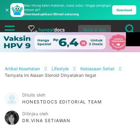
Mau hitung kalori makanan, masa subur, hingga pengingat
✕
minum air?
Download
Download aplikasi HDmall sekarang
Buka di app
Artikel Kesehatan
Lifestyle
Kebiasaan Sehat
Ternyata Ini Alasan Steroid Dinyatakan Ilegal
Ditulis oleh
HONESTDOCS EDITORIAL TEAM
Ditinjau oleh
DR.VINA SETIAWAN