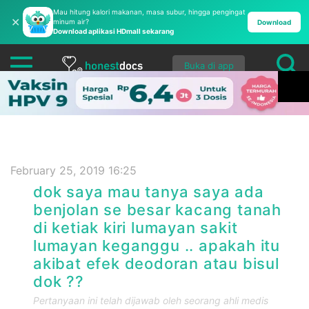
Mau hitung kalori makanan, masa subur, hingga pengingat
✕
minum air?
Download
Download aplikasi HDmall sekarang
Buka di app
February 25, 2019 16:25
dok saya mau tanya saya ada
benjolan se besar kacang tanah
di ketiak kiri lumayan sakit
lumayan keganggu .. apakah itu
akibat efek deodoran atau bisul
dok ??
Pertanyaan ini telah dijawab oleh seorang ahli medis