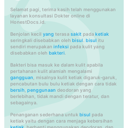
Selamat pagi, terima kasih telah menggunakan
layanan konsultasi Dokter online di
HonestDocs.id.
Benjolan kecil
yang
terasa
sakit
pada
ketiak
seringkali disebabkan oleh
bisul
.
bisul
itu
sendiri merupakan
infeksi
pada kulit yang
disebabkan oleh
bakteri
.
Bakteri bisa masuk ke dalam kulit apabila
pertahanan kulit alamiah mengalami
gangguan
, misalnya kulit ketiak digaruk-garuk,
pencabutan bulu bulu ketiak dengan cara tidak
bersih
,
penggunaan
deodoran yang
berlebihan, tidak mandi dengan teratur, dan
sebagainya.
Penanganan sederhana untuk
bisul
pada
ketiak yaitu dengan cara menjaga kebersihan
ketiak
, berhenti menggunakan deodoran, dan