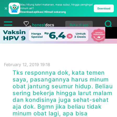
Mau hitung kalori makanan, masa subur, hingga pengingat
✕
minum air?
Download
Download aplikasi HDmall sekarang
Buka di app
February 12, 2019 19:18
Tks responnya dok, kata temen
saya, pasangannya harus minum
obat jantung seumur hidup. Beliau
sering bekerja hingga larut malam
dan kondisinya juga sehat-sehat
aja dok. Bgmn jika beliau tidak
minum obat lagi, apa bisa