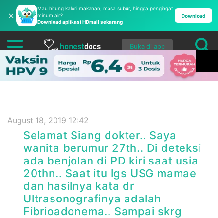
Mau hitung kalori makanan, masa subur, hingga pengingat
✕
minum air?
Download
Download aplikasi HDmall sekarang
Buka di app
August 18, 2019 12:42
Selamat Siang dokter.. Saya
wanita berumur 27th.. Di deteksi
ada benjolan di PD kiri saat usia
20thn.. Saat itu lgs USG mamae
dan hasilnya kata dr
Ultrasonografinya adalah
Fibrioadonema.. Sampai skrg