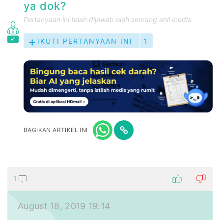
ya dok?
Pertanyaan ini telah dijawab oleh seorang ahli medis
IKUTI PERTANYAAN INI
1
BAGIKAN ARTIKEL INI
1
August 18, 2019 19:14