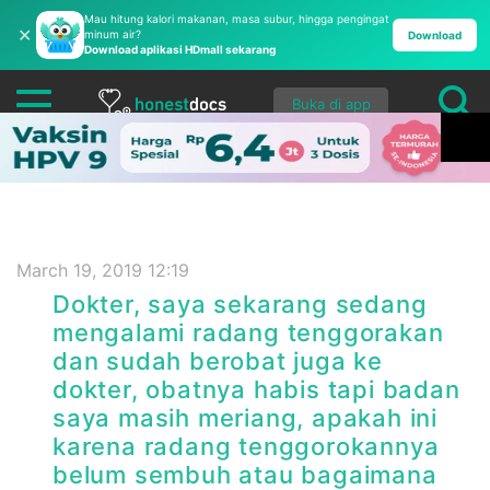
Mau hitung kalori makanan, masa subur, hingga pengingat
✕
minum air?
Download
Download aplikasi HDmall sekarang
Buka di app
March 19, 2019 12:19
Dokter, saya sekarang sedang
mengalami radang tenggorakan
dan sudah berobat juga ke
dokter, obatnya habis tapi badan
saya masih meriang, apakah ini
karena radang tenggorokannya
belum sembuh atau bagaimana