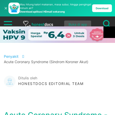
Mau hitung kalori makanan, masa subur, hingga pengingat
✕
minum air?
Download
Download aplikasi HDmall sekarang
Buka di app
Penyakit
Acute Coronary Syndrome (Sindrom Koroner Akut)
Ditulis oleh
HONESTDOCS EDITORIAL TEAM