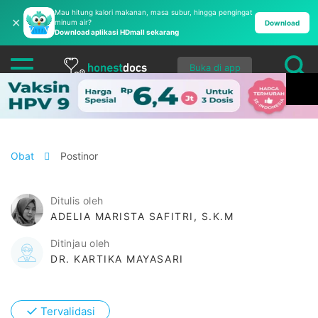
Mau hitung kalori makanan, masa subur, hingga pengingat
✕
minum air?
Download
Download aplikasi HDmall sekarang
Buka di app
Obat
Postinor
Ditulis oleh
ADELIA MARISTA SAFITRI, S.K.M
Ditinjau oleh
DR. KARTIKA MAYASARI
✓
Tervalidasi