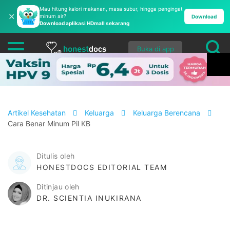
Mau hitung kalori makanan, masa subur, hingga pengingat
✕
minum air?
Download
Download aplikasi HDmall sekarang
Buka di app
Artikel Kesehatan
Keluarga
Keluarga Berencana
Cara Benar Minum Pil KB
Ditulis oleh
HONESTDOCS EDITORIAL TEAM
Ditinjau oleh
DR. SCIENTIA INUKIRANA