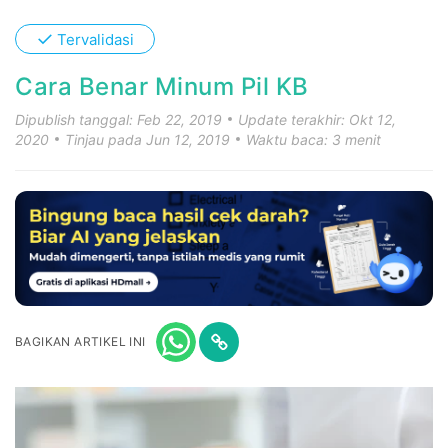
✓
Tervalidasi
Cara Benar Minum Pil KB
Dipublish tanggal: Feb 22, 2019
Update terakhir: Okt 12,
2020
Tinjau pada Jun 12, 2019
Waktu baca: 3 menit
BAGIKAN ARTIKEL INI