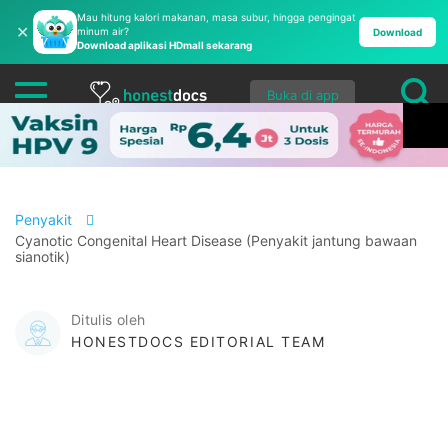
Mau hitung kalori makanan, masa subur, hingga pengingat
✕
minum air?
Download
Download aplikasi HDmall sekarang
Buka di app
Penyakit
Cyanotic Congenital Heart Disease (Penyakit jantung bawaan
sianotik)
Ditulis oleh
HONESTDOCS EDITORIAL TEAM