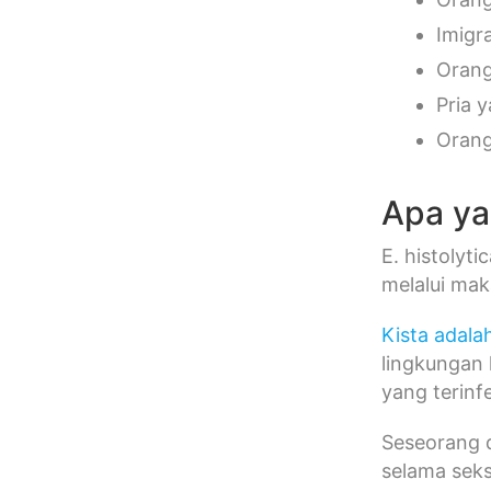
Imigr
Orang
Pria 
Orang
Apa ya
E. histolyt
melalui mak
Kista adala
lingkungan 
yang terinf
Seseorang d
selama seks 