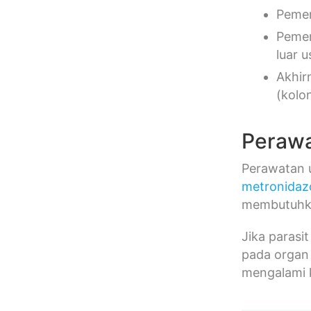
Peme
Peme
luar u
Akhir
(kolon
Perawa
Perawatan 
metronidaz
membutuhk
Jika parasi
pada organ 
mengalami k