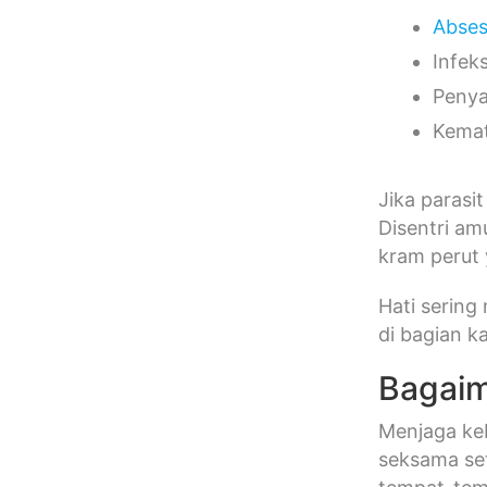
Abse
Infeks
Penya
Kemat
Jika parasi
Disentri a
kram perut 
Hati sering
di bagian k
Bagaim
Menjaga keb
seksama se