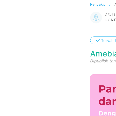
Penyakit
Ditulis
HONE
✓
Tervalid
Amebia
Dipublish ta