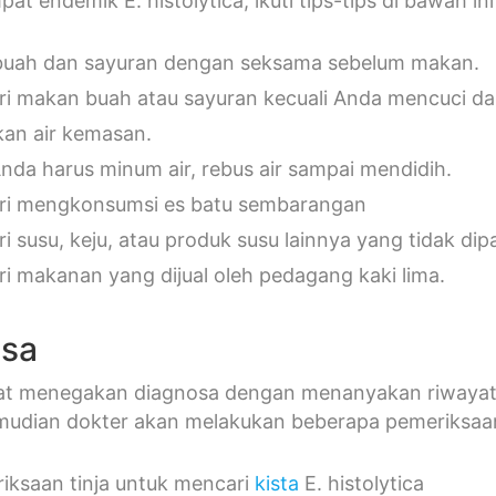
at endemik E. histolytica, ikuti tips-tips di bawah 
buah dan sayuran dengan seksama sebelum makan.
ri makan buah atau sayuran kecuali Anda mencuci d
an air kemasan.
Anda harus minum air, rebus air sampai mendidih.
ri mengkonsumsi es batu sembarangan
i susu, keju, atau produk susu lainnya yang tidak dipa
ri makanan yang dijual oleh pedagang kaki lima.
osa
at menegakan diagnosa dengan menanyakan riwayat 
emudian dokter akan melakukan beberapa pemeriksaan
iksaan tinja untuk mencari
kista
E. histolytica