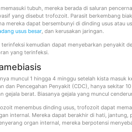
a memasuki tubuh, mereka berada di saluran pencern
nvasif yang disebut trofozoit. Parasit berkembang bia
ana mereka dapat bersembunyi di dinding usus atau
adang usus besar
, dan kerusakan jaringan.
 terinfeksi kemudian dapat menyebarkan penyakit de
ran yang terinfeksi.
 amebiasis
anya muncul 1 hingga 4 minggu setelah kista masuk 
an dan Pencegahan Penyakit (CDC), hanya sekitar 10
 gejala berat. Biasanya gejala yang muncul cenderung
fozoit menembus dinding usus, trofozoit dapat mema
gan internal. Mereka dapat berakhir di hati, jantung, 
menyerang organ internal, mereka berpotensi menyeb