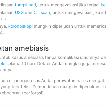
riksaan
fungsi hati
, untuk mengevaluasi jika terjadi
ke
riksaan
USG
dan
CT scan
, untuk mengevaluasi jika in
sus.
nya,
kolonoskopi
mungkin diperlukan untuk memeriks
).
tan amebiasis
untuk kasus amebiasis tanpa komplikasi umumnya da
ole
selama 10 hari. Dokter Anda mungkin juga mere
annya.
t ada di jaringan usus Anda, perawatan harus mengat
yang terinfeksi. Pembedahan mungkin diperlukan jika
ebocoran (perforasi).