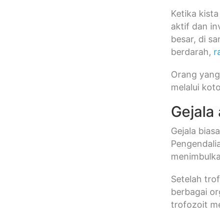
Ketika kist
aktif dan i
besar, di s
berdarah,
r
Orang yang
melalui koto
Gejala
Gejala bias
Pengendali
menimbulkan
Setelah tro
berbagai or
trofozoit 