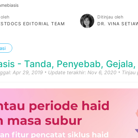
Amebiasis
 oleh
Ditinjau oleh
STDOCS EDITORIAL TEAM
DR. VINA SETI
asi
sis - Tanda, Penyebab, Gejala
nggal: Apr 29, 2019
Update terakhir: Nov 6, 2020
Tinjau