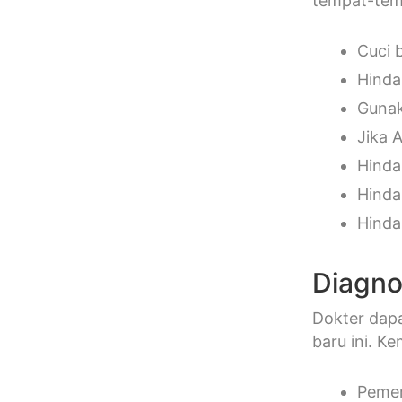
tempat-temp
Cuci 
Hinda
Gunak
Jika 
Hinda
Hindar
Hinda
Diagn
Dokter dap
baru ini. K
Pemer