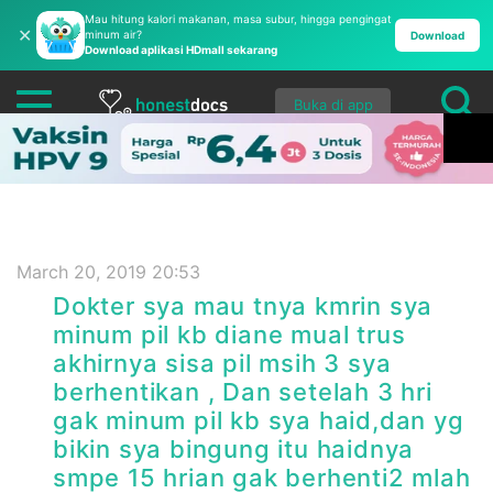
Mau hitung kalori makanan, masa subur, hingga pengingat
✕
minum air?
Download
Download aplikasi HDmall sekarang
Buka di app
March 20, 2019 20:53
Dokter sya mau tnya kmrin sya
minum pil kb diane mual trus
akhirnya sisa pil msih 3 sya
berhentikan , Dan setelah 3 hri
gak minum pil kb sya haid,dan yg
bikin sya bingung itu haidnya
smpe 15 hrian gak berhenti2 mlah