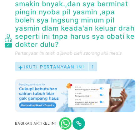
smakin bnyak.,dan sya berminat
pingin nyoba pil yasmin ,apa
boleh sya lngsung minum pil
yasmin dlam keada'an keluar drah
seperti ini tnpa harus sya obati ke
dokter dulu?
Pertanyaan ini telah dijawab oleh seorang ahli medis
IKUTI PERTANYAAN INI
1
BAGIKAN ARTIKEL INI