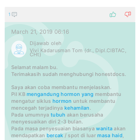
1
March 21, 2019 06:16
Dijawab oleh
Vivi Kadarusman Tom (dr., Dipl.CIBTAC,
CHt)
Selamat malam bu.
Terimakasih sudah menghubungi honestdocs.
Saya akan coba membantu menjelaskan.
Pil KB
mengandung
hormon
yang
membantu
mengatur siklus
hormon
untuk membantu
mencegah terjadinya
kehamilan
.
Pada umumnya
tubuh
akan berusaha
menyesuaikan diri 2-3 bulan.
Pada masa penyesuaian biasanya
wanita
akan
mendapatkan
bercak
/ spot di luar
masa haid
,