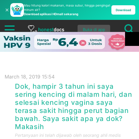
Mau hitung kalori makanan, masa subur, hingga pengingat
✕
minum air?
Download
Download aplikasi HDmall sekarang
Buka di app
March 18, 2019 15:54
Dok, hampir 3 tahun ini saya
sering kencing di malam hari, dan
selesai kencing vagina saya
terasa sakit hingga perut bagian
bawah. Saya sakit apa ya dok?
Makasih
Pertanyaan ini telah dijawab oleh seorang ahli medis