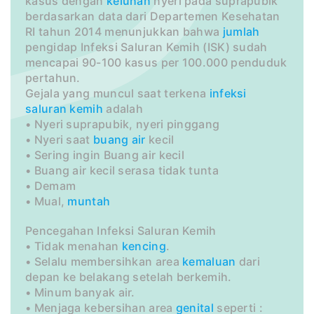
kasus dengan
keluhan
nyeri pada suprapubik
berdasarkan data dari Departemen Kesehatan
RI tahun 2014 menunjukkan bahwa
jumlah
pengidap Infeksi Saluran Kemih (ISK) sudah
mencapai 90-100 kasus per 100.000 penduduk
pertahun.
Gejala yang muncul saat terkena
infeksi
saluran kemih
adalah
• Nyeri suprapubik, nyeri pinggang
• Nyeri saat
buang air
kecil
• Sering ingin Buang air kecil
• Buang air kecil serasa tidak tunta
• Demam
• Mual,
muntah
Pencegahan Infeksi Saluran Kemih
• Tidak menahan
kencing
.
• Selalu membersihkan area
kemaluan
dari
depan ke belakang setelah berkemih.
• Minum banyak air.
• Menjaga kebersihan area
genital
seperti :