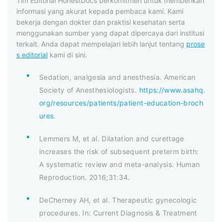
Tim Editorial HonestDocs berkomitmen untuk memberikan
informasi yang akurat kepada pembaca kami. Kami
bekerja dengan dokter dan praktisi kesehatan serta
menggunakan sumber yang dapat dipercaya dari institusi
terkait. Anda dapat mempelajari lebih lanjut tentang
prose
s editorial
kami di sini.
Sedation, analgesia and anesthesia. American
Society of Anesthesiologists.
https://www.asahq.
org/resources/patients/patient-education-broch
ures
.
Lemmers M, et al. Dilatation and curettage
increases the risk of subsequent preterm birth:
A systematic review and meta-analysis. Human
Reproduction. 2016;31:34.
DeCherney AH, et al. Therapeutic gynecologic
procedures. In: Current Diagnosis & Treatment