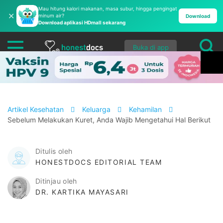
Mau hitung kalori makanan, masa subur, hingga pengingat
✕
minum air?
Download
Download aplikasi HDmall sekarang
Buka di app
Artikel Kesehatan
Keluarga
Kehamilan
Sebelum Melakukan Kuret, Anda Wajib Mengetahui Hal Berikut
Ditulis oleh
HONESTDOCS EDITORIAL TEAM
Ditinjau oleh
DR. KARTIKA MAYASARI