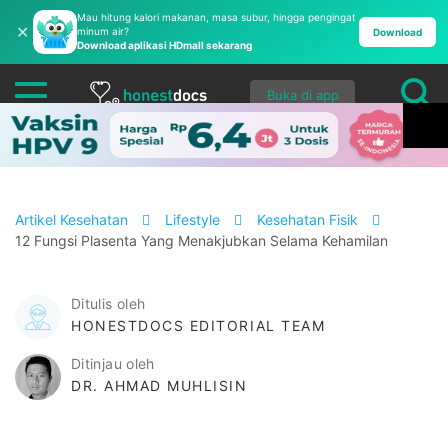
Mau hitung kalori makanan, masa subur, hingga pengingat
✕
minum air?
Download
Download aplikasi HDmall sekarang
Buka di app
Artikel Kesehatan
Lifestyle
Kesehatan Fisik
12 Fungsi Plasenta Yang Menakjubkan Selama Kehamilan
Ditulis oleh
HONESTDOCS EDITORIAL TEAM
Ditinjau oleh
DR. AHMAD MUHLISIN