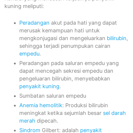
Peradangan
akut pada hati yang dapat
merusak kemampuan hati untuk
mengkonjugasi dan mengeluarkan
bilirubin
,
sehingga terjadi penumpukan cairan
empedu
.
Peradangan pada saluran empedu yang
dapat mencegah sekresi empedu dan
pengeluaran bilirubin, menyebabkan
penyakit kuning
.
Sumbatan saluran empedu
Anemia hemolitik
: Produksi bilirubin
meningkat ketika sejumlah besar
sel darah
merah
dipecah.
Sindrom
Gilbert: adalah
penyakit
keturunan
yang mengganggu kemampuan
enzim untuk memproses pembuangan