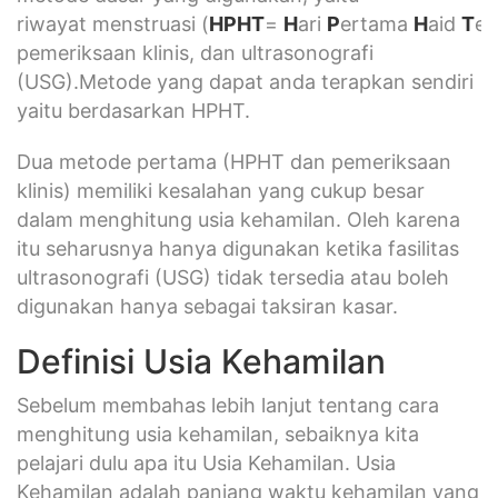
riwayat menstruasi (
HPHT
=
H
ari
P
ertama
H
aid
T
er
pemeriksaan klinis, dan ultrasonografi
(USG).Metode yang dapat anda terapkan sendiri
yaitu berdasarkan HPHT.
Dua metode pertama (HPHT dan pemeriksaan
klinis) memiliki kesalahan yang cukup besar
dalam menghitung usia kehamilan. Oleh karena
itu seharusnya hanya digunakan ketika fasilitas
ultrasonografi (USG) tidak tersedia atau boleh
digunakan hanya sebagai taksiran kasar.
Definisi Usia Kehamilan
Sebelum membahas lebih lanjut tentang cara
menghitung usia kehamilan, sebaiknya kita
pelajari dulu apa itu Usia Kehamilan. Usia
Kehamilan adalah panjang waktu kehamilan yang