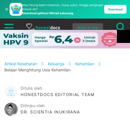
Mau hitung kalori makanan, masa subur, hingga pengingat
✕
minum air?
Download
Download aplikasi HDmall sekarang
Buka di app
Artikel Kesehatan
Keluarga
Kehamilan
Belajar Menghitung Usia Kehamilan
Ditulis oleh
HONESTDOCS EDITORIAL TEAM
Ditinjau oleh
DR. SCIENTIA INUKIRANA