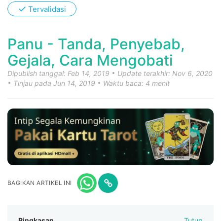
✓
Tervalidasi
Panu - Tanda, Penyebab,
Gejala, Cara Mengobati
Dipublish tanggal: Feb 14, 2019
Update terakhir: Nov 6, 2020
Tinjau pada Jun 14, 2019
Waktu baca: 4 menit
BAGIKAN ARTIKEL INI
Ringkasan
Tutup