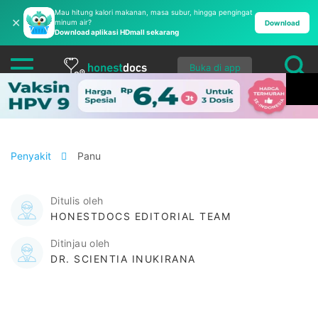
Mau hitung kalori makanan, masa subur, hingga pengingat
✕
minum air?
Download
Download aplikasi HDmall sekarang
Buka di app
Penyakit
Panu
Ditulis oleh
HONESTDOCS EDITORIAL TEAM
Ditinjau oleh
DR. SCIENTIA INUKIRANA