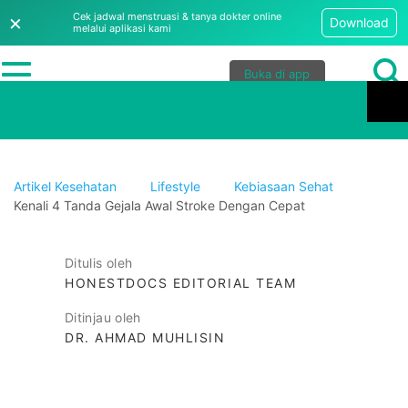
×
Cek jadwal menstruasi & tanya dokter online
Download
melalui aplikasi kami
Buka di app
Artikel Kesehatan
Lifestyle
Kebiasaan Sehat
Kenali 4 Tanda Gejala Awal Stroke Dengan Cepat
Ditulis oleh
HONESTDOCS EDITORIAL TEAM
Ditinjau oleh
DR. AHMAD MUHLISIN