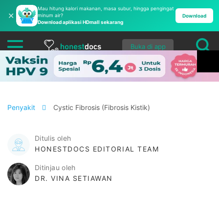
Mau hitung kalori makanan, masa subur, hingga pengingat
✕
minum air?
Download
Download aplikasi HDmall sekarang
Buka di app
Penyakit
Cystic Fibrosis (Fibrosis Kistik)
Ditulis oleh
HONESTDOCS EDITORIAL TEAM
Ditinjau oleh
DR. VINA SETIAWAN