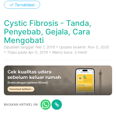
✓
Tervalidasi
Cystic Fibrosis - Tanda,
Penyebab, Gejala, Cara
Mengobati
Dipublish tanggal: Feb 7, 2019
Update terakhir: Nov 5, 2020
Tinjau pada Apr 5, 2019
Waktu baca: 3 menit
BAGIKAN ARTIKEL INI