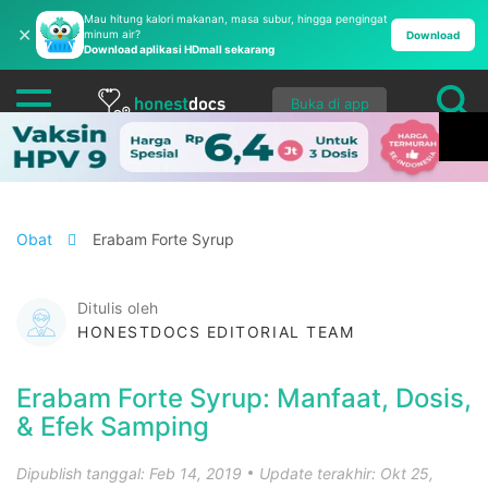
Mau hitung kalori makanan, masa subur, hingga pengingat
✕
minum air?
Download
Download aplikasi HDmall sekarang
Buka di app
Obat
Erabam Forte Syrup
Ditulis oleh
HONESTDOCS EDITORIAL TEAM
Erabam Forte Syrup: Manfaat, Dosis,
& Efek Samping
Dipublish tanggal: Feb 14, 2019
Update terakhir: Okt 25,