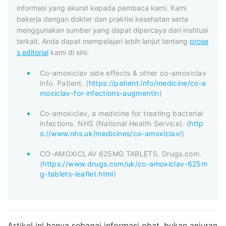
informasi yang akurat kepada pembaca kami. Kami
bekerja dengan dokter dan praktisi kesehatan serta
menggunakan sumber yang dapat dipercaya dari institusi
terkait. Anda dapat mempelajari lebih lanjut tentang
prose
s editorial
kami di sini.
Co-amoxiclav side effects & other co-amoxiclav
info. Patient. (
https://patient.info/medicine/co-a
moxiclav-for-infections-augmentin
)
Co-amoxiclav, a medicine for treating bacterial
infections. NHS (National Health Service). (
http
s://www.nhs.uk/medicines/co-amoxiclav/
)
CO-AMOXICLAV 625MG TABLETS. Drugs.com.
(
https://www.drugs.com/uk/co-amoxiclav-625m
g-tablets-leaflet.html
)
Artikel ini hanya sebagai informasi obat, bukan anjuran