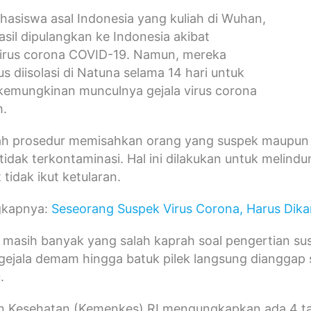
asiswa asal Indonesia yang kuliah di Wuhan,
asil dipulangkan ke Indonesia akibat
irus corona COVID-19. Namun, mereka
s diisolasi di Natuna selama 14 hari untuk
emungkinan munculnya gejala virus corona
h.
lah prosedur memisahkan orang yang suspek maupun 
tidak terkontaminasi. Hal ini dilakukan untuk melindu
tidak ikut ketularan.
gkapnya:
Seseorang Suspek Virus Corona, Harus Dikar
masih banyak yang salah kaprah soal pengertian sus
ejala demam hingga batuk pilek langsung dianggap 
.
n Kesehatan (Kemenkes) RI mengungkapkan ada 4 tah