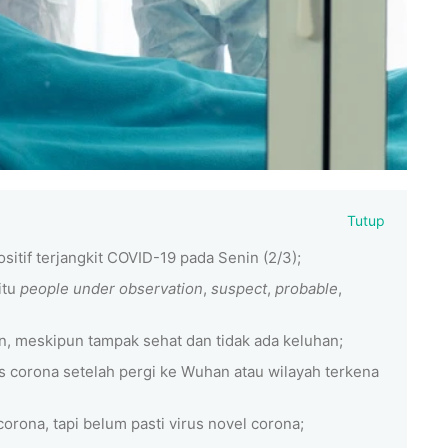
Tutup
tif terjangkit COVID-19 pada Senin (2/3);
itu
people under observation
,
suspect
,
probable
,
, meskipun tampak sehat dan tidak ada keluhan;
s corona setelah pergi ke Wuhan atau wilayah terkena
orona, tapi belum pasti virus novel corona;