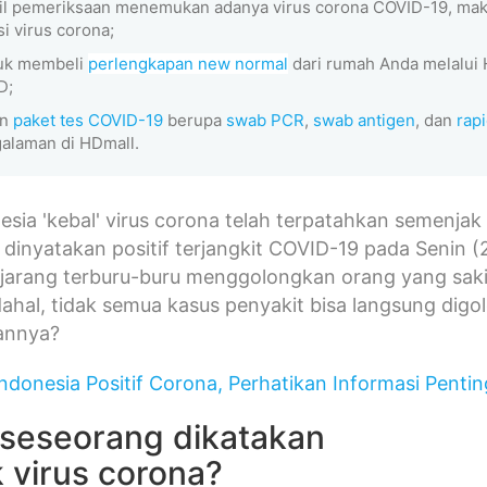
sil pemeriksaan menemukan adanya virus corona COVID-19, ma
si virus corona;
tuk membeli
perlengkapan new normal
dari rumah Anda melalui 
D;
an
paket tes COVID-19
berupa
swab PCR
,
swab antigen
, dan
rapi
alaman di HDmall.
esia 'kebal' virus corona telah terpatahkan semenj
dinyatakan positif terjangkit COVID-19 pada Senin (
 jarang terburu-buru menggolongkan orang yang sak
ahal, tidak semua kasus penyakit bisa langsung dig
nnya?
Indonesia Positif Corona, Perhatikan Informasi Pentin
seseorang dikatakan
 virus corona?