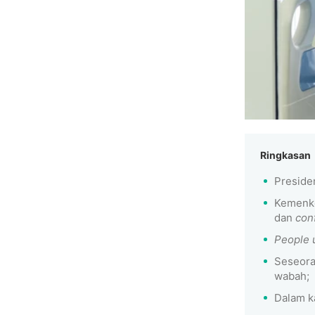
Ringkasan
Preside
Kemenke
dan
con
People 
Seseora
wabah;
Dalam k