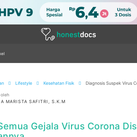
kel
tan
Lifestyle
Kesehatan Fisik
Diagnosis Suspek Virus 
 oleh
IA MARISTA SAFITRI, S.K.M
Semua Gejala Virus Corona Dis
annya