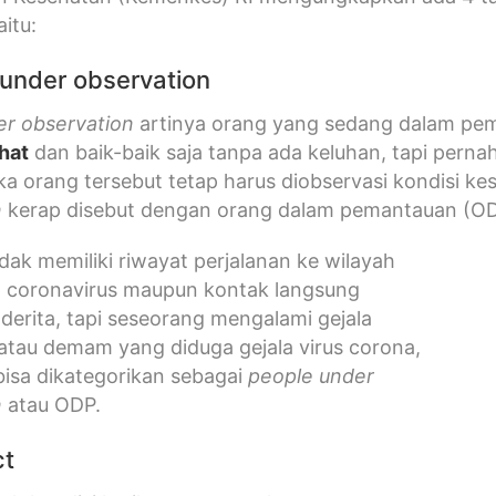
aitu:
 under observation
er observation
artinya orang yang sedang dalam pem
hat
dan baik-baik saja tanpa ada keluhan, tapi pern
ka orang tersebut tetap harus diobservasi kondisi ke
n
kerap disebut dengan orang dalam pemantauan (OD
dak memiliki riwayat perjalanan ke wilayah
 coronavirus maupun kontak langsung
erita, tapi seseorang mengalami gejala
 atau demam yang diduga gejala virus corona,
 bisa dikategorikan sebagai
people under
n
atau ODP.
ct