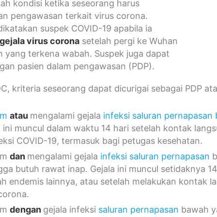
ah kondisi ketika seseorang harus
n pengawasan terkait virus corona.
ikatakan suspek COVID-19 apabila ia
gejala virus corona
setelah pergi ke Wuhan
h yang terkena wabah. Suspek juga dapat
ngan pasien dalam pengawasan (PDP).
, kriteria seseorang dapat dicurigai sebagai PDP at
am
atau
mengalami gejala
infeksi saluran pernapasan
a ini muncul dalam waktu 14 hari setelah kontak la
feksi COVID-19, termasuk bagi petugas kesehatan.
am
dan
mengalami gejala
infeksi saluran pernapasan
b
gga butuh rawat inap. Gejala ini muncul setidaknya 1
ah endemis lainnya, atau setelah melakukan kontak
 corona.
am
dengan
gejala infeksi
saluran pernapasan
bawah ya