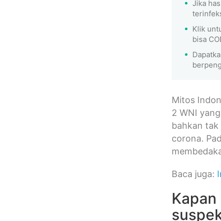
Jika ha
terinfek
Klik un
bisa CO
Dapatk
berpeng
Mitos Indon
2 WNI yang 
bahkan tak
corona. Pad
membedaka
Baca juga:
Kapan 
suspek