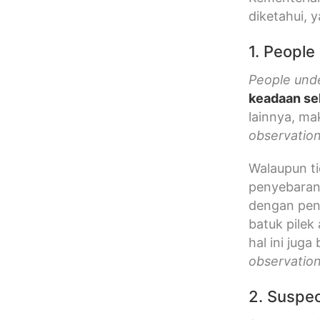
diketahui, y
1. People
People und
keadaan se
lainnya, ma
observatio
Walaupun ti
penyebaran
dengan pend
batuk pilek
hal ini juga
observatio
2. Suspe