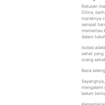
Ratusan mah
China, berh
maraknya v
sempat haru
memantau k
dalam tubu
Isolasi ada
sehat yang 
orang sehat 
Baca selen
Sayangnya, 
mengalami g
belum tentu
Kementeria