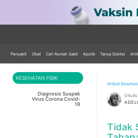
Penyakit
Obat
Cari Rumah Sakit
Apotik
Tanya Dokter
Arti
KESEHATAN FISIK
Artikel Keseha
Diagnosis Suspek
Ditulis
Virus Corona Covid-
ADEL
19
Tidak 
Tahap