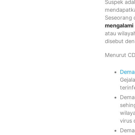
Suspek adal
mendapatka
Seseorang d
mengalami 
atau wilaya
disebut de
Menurut CDC
Dem
Gejal
terin
Dem
sehin
wilay
virus
Dem