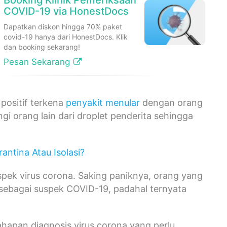
Booking Klinik Pemeriksaan
COVID-19 via HonestDocs
Dapatkan diskon hingga 70% paket
covid-19 hanya dari HonestDocs. Klik
dan booking sekarang!
Pesan Sekarang
positif terkena
penyakit menular
dengan orang
ngi orang lain dari droplet penderita sehingga
antina Atau Isolasi?
pek virus corona. Saking paniknya, orang yang
sebagai suspek COVID-19, padahal ternyata
apan diagnosis virus corona yang perlu