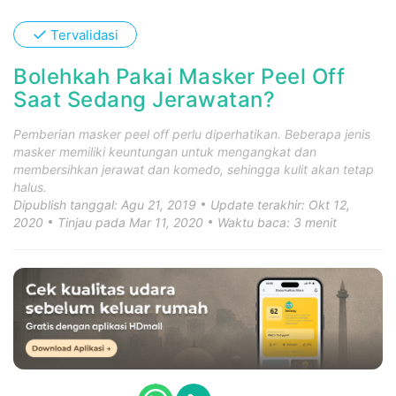
✓
Tervalidasi
Bolehkah Pakai Masker Peel Off
Saat Sedang Jerawatan?
Pemberian masker peel off perlu diperhatikan. Beberapa jenis
masker memiliki keuntungan untuk mengangkat dan
membersihkan jerawat dan komedo, sehingga kulit akan tetap
halus.
Dipublish tanggal: Agu 21, 2019
Update terakhir: Okt 12,
2020
Tinjau pada Mar 11, 2020
Waktu baca: 3 menit