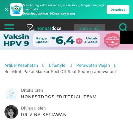
Mau hitung kalori makanan, masa subur, hingga pengingat
✕
minum air?
Download
Download aplikasi HDmall sekarang
Buka di app
Artikel Kesehatan
Lifestyle
Perawatan Wajah
Bolehkah Pakai Masker Peel Off Saat Sedang Jerawatan?
Ditulis oleh
HONESTDOCS EDITORIAL TEAM
Ditinjau oleh
DR.VINA SETIAWAN