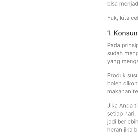
bisa menja
Yuk, kita ce
1. Konsu
Pada prinsi
sudah mengh
yang menga
Produk sus
boleh dikons
makanan te
Jika Anda 
setiap hari
jadi berleb
heran jika b