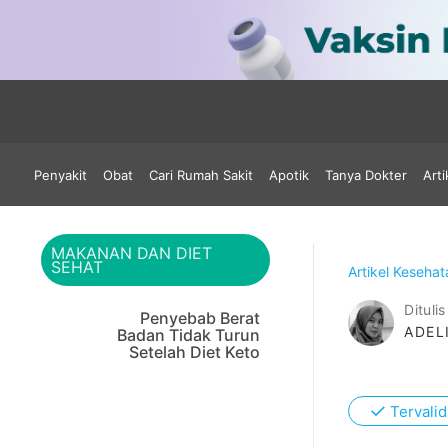
Penyakit
Obat
Cari Rumah Sakit
Apotik
Tanya Dokter
Arti
MAKANAN DAN DIET
SEHAT
Artikel Keseha
Ditulis
Penyebab Berat
ADEL
Badan Tidak Turun
Setelah Diet Keto
✓
Tervalid