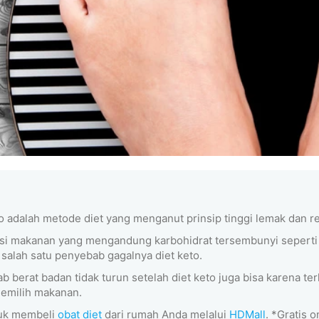
to adalah metode diet yang menganut prinsip tinggi lemak dan r
i makanan yang mengandung karbohidrat tersembunyi seperti 
 salah satu penyebab gagalnya diet keto.
 berat badan tidak turun setelah diet keto juga bisa karena ter
emilih makanan.
tuk membeli
obat diet
dari rumah Anda melalui
HDMall
. *Gratis 