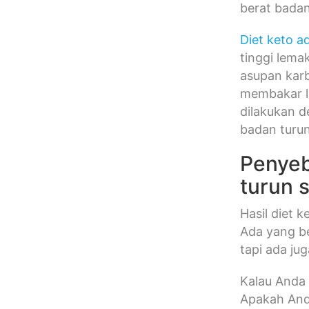
berat bada
Diet keto a
tinggi lem
asupan kar
membakar l
dilakukan d
badan turun
Penyeb
turun s
Hasil diet 
Ada yang be
tapi ada ju
Kalau Anda 
Apakah Anda