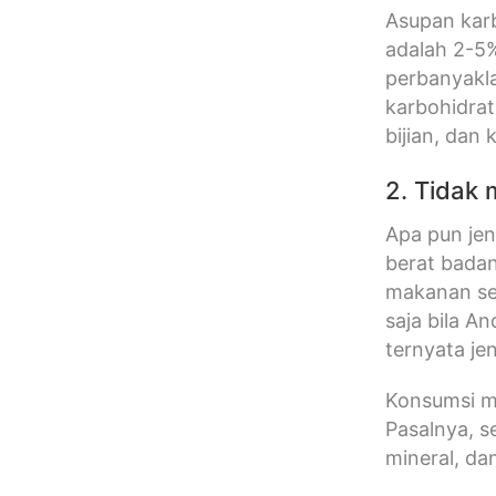
Asupan karb
adalah 2-5%
perbanyakl
karbohidratn
bijian, dan
2. Tidak
Apa pun jen
berat bada
makanan seh
saja bila 
ternyata je
Konsumsi ma
Pasalnya, s
mineral, d