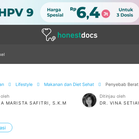
kel
tan
Lifestyle
Makanan dan Diet Sehat
Penyebab Berat 
 oleh
Ditinjau oleh
IA MARISTA SAFITRI, S.K.M
DR. VINA SETI
asi