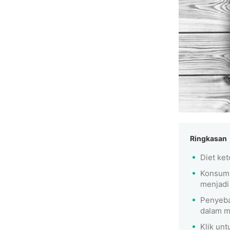
Ringkasan
Diet ke
Konsums
menjadi
Penyebab
dalam m
Klik un