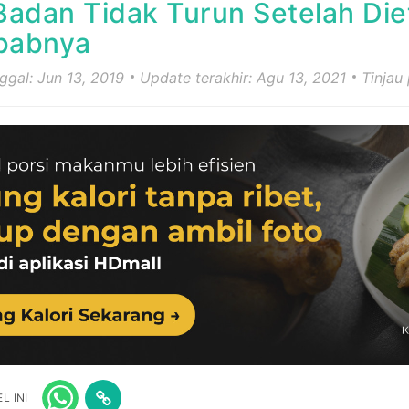
Badan Tidak Turun Setelah Diet
babnya
nggal: Jun 13, 2019
Update terakhir: Agu 13, 2021
Tinjau
L INI