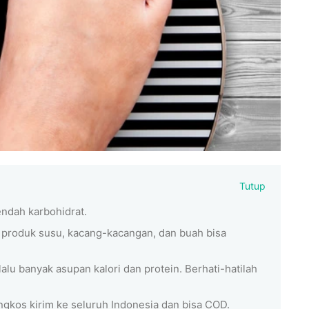
Tutup
endah karbohidrat.
produk susu, kacang-kacangan, dan buah bisa
lalu banyak asupan kalori dan protein. Berhati-hatilah
ongkos kirim ke seluruh Indonesia dan bisa COD.