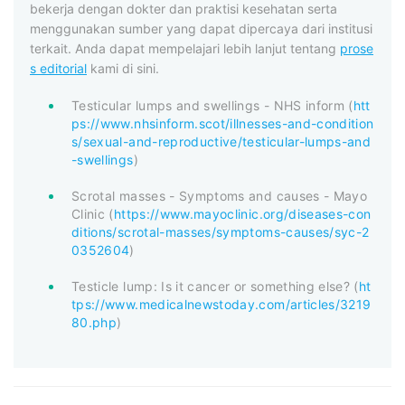
bekerja dengan dokter dan praktisi kesehatan serta
menggunakan sumber yang dapat dipercaya dari institusi
terkait. Anda dapat mempelajari lebih lanjut tentang
prose
s editorial
kami di sini.
Testicular lumps and swellings - NHS inform (
htt
ps://www.nhsinform.scot/illnesses-and-condition
s/sexual-and-reproductive/testicular-lumps-and
-swellings
)
Scrotal masses - Symptoms and causes - Mayo
Clinic (
https://www.mayoclinic.org/diseases-con
ditions/scrotal-masses/symptoms-causes/syc-2
0352604
)
Testicle lump: Is it cancer or something else? (
ht
tps://www.medicalnewstoday.com/articles/3219
80.php
)