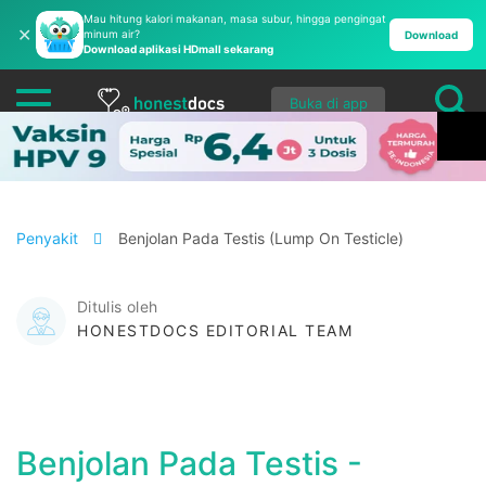
Mau hitung kalori makanan, masa subur, hingga pengingat
✕
minum air?
Download
Download aplikasi HDmall sekarang
Buka di app
Penyakit
Benjolan Pada Testis (Lump On Testicle)
Ditulis oleh
HONESTDOCS EDITORIAL TEAM
Benjolan Pada Testis -