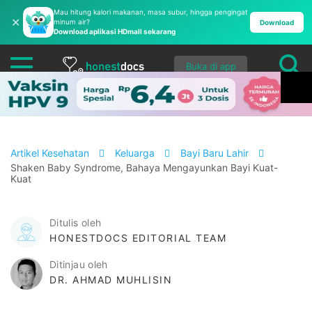
Mau hitung kalori makanan, masa subur, hingga pengingat
✕
minum air?
Download
Download aplikasi HDmall sekarang
Buka di app
Artikel Kesehatan
Keluarga
Bayi Baru Lahir
Shaken Baby Syndrome, Bahaya Mengayunkan Bayi Kuat-
Kuat
Ditulis oleh
HONESTDOCS EDITORIAL TEAM
Ditinjau oleh
DR. AHMAD MUHLISIN