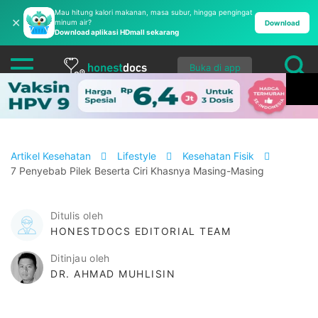
Mau hitung kalori makanan, masa subur, hingga pengingat
✕
minum air?
Download
Download aplikasi HDmall sekarang
Buka di app
Artikel Kesehatan
Lifestyle
Kesehatan Fisik
7 Penyebab Pilek Beserta Ciri Khasnya Masing-Masing
Ditulis oleh
HONESTDOCS EDITORIAL TEAM
Ditinjau oleh
DR. AHMAD MUHLISIN