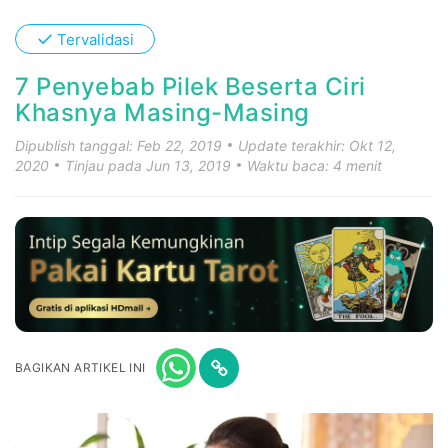
✓
Tervalidasi
7 Penyebab Pilek Beserta Ciri
Khasnya Masing-Masing
Dipublish tanggal: Feb 22, 2019
Update terakhir: Okt 12,
2020
Tinjau pada Jun 13, 2019
Waktu baca: 4 menit
BAGIKAN ARTIKEL INI