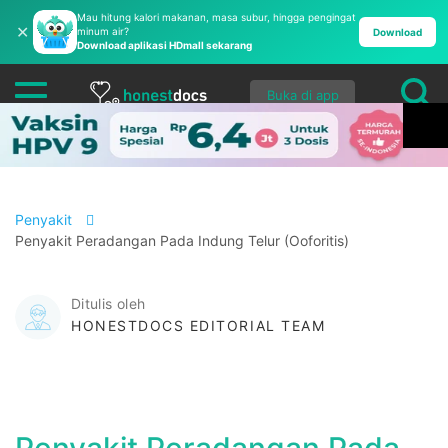
Mau hitung kalori makanan, masa subur, hingga pengingat
✕
minum air?
Download
Download aplikasi HDmall sekarang
Buka di app
Penyakit
Penyakit Peradangan Pada Indung Telur (Ooforitis)
Ditulis oleh
HONESTDOCS EDITORIAL TEAM