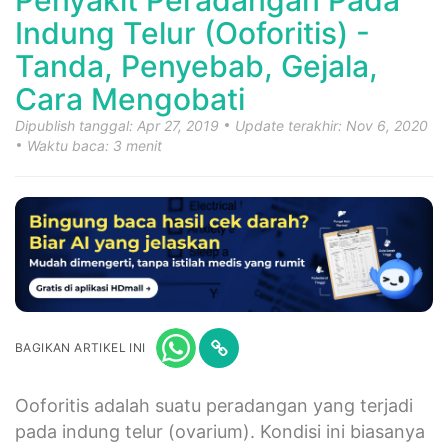
Penyakit Peradangan Pada
Indung Telur (Ooforitis) -
Tanda, Penyebab, Gejala,
Cara Mengobati
Dipublish tanggal: Apr 27, 2019
Update terakhir: Nov 6, 2020
Waktu baca: 3 menit
BAGIKAN ARTIKEL INI
Ooforitis adalah suatu peradangan yang terjadi
pada indung telur (ovarium). Kondisi ini biasanya