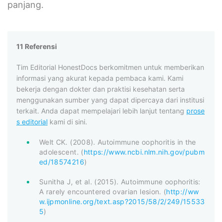
panjang.
11 Referensi
Tim Editorial HonestDocs berkomitmen untuk memberikan
informasi yang akurat kepada pembaca kami. Kami
bekerja dengan dokter dan praktisi kesehatan serta
menggunakan sumber yang dapat dipercaya dari institusi
terkait. Anda dapat mempelajari lebih lanjut tentang
prose
s editorial
kami di sini.
Welt CK. (2008). Autoimmune oophoritis in the
adolescent. (
https://www.ncbi.nlm.nih.gov/pubm
ed/18574216
)
Sunitha J, et al. (2015). Autoimmune oophoritis:
A rarely encountered ovarian lesion. (
http://ww
w.ijpmonline.org/text.asp?2015/58/2/249/15533
5
)