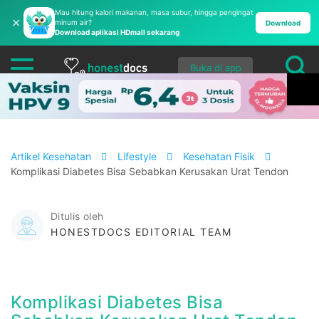
Mau hitung kalori makanan, masa subur, hingga pengingat
✕
minum air?
Download
Download aplikasi HDmall sekarang
Buka di app
Artikel Kesehatan
Lifestyle
Kesehatan Fisik
Komplikasi Diabetes Bisa Sebabkan Kerusakan Urat Tendon
Ditulis oleh
HONESTDOCS EDITORIAL TEAM
Komplikasi Diabetes Bisa