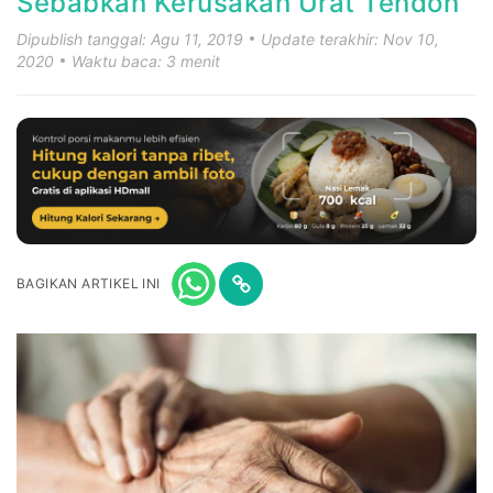
Sebabkan Kerusakan Urat Tendon
Dipublish tanggal: Agu 11, 2019
Update terakhir: Nov 10,
2020
Waktu baca: 3 menit
BAGIKAN ARTIKEL INI