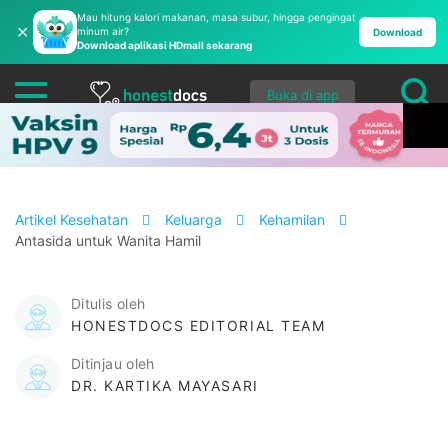
Mau hitung kalori makanan, masa subur, hingga pengingat
✕
minum air?
Download
Download aplikasi HDmall sekarang
Buka di app
Artikel Kesehatan
Keluarga
Kehamilan
Antasida untuk Wanita Hamil
Ditulis oleh
HONESTDOCS EDITORIAL TEAM
Ditinjau oleh
DR. KARTIKA MAYASARI