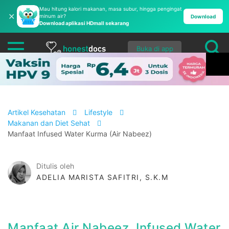
Mau hitung kalori makanan, masa subur, hingga pengingat
✕
minum air?
Download
Download aplikasi HDmall sekarang
Buka di app
Artikel Kesehatan
Lifestyle
Makanan dan Diet Sehat
Manfaat Infused Water Kurma (Air Nabeez)
Ditulis oleh
ADELIA MARISTA SAFITRI, S.K.M
Manfaat Air Nabeez, Infused Water