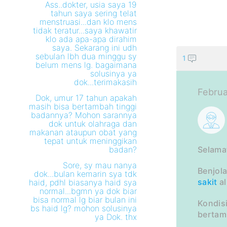
Ass..dokter, usia saya 19
tahun saya sering telat
menstruasi...dan klo mens
tidak teratur...saya khawatir
klo ada apa-apa dirahim
saya. Sekarang ini udh
sebulan lbh dua minggu sy
1
belum mens lg. bagaimana
solusinya ya
dok...terimakasih
Februa
Dok, umur 17 tahun apakah
masih bisa bertambah tinggi
badannya? Mohon sarannya
dok untuk olahraga dan
makanan ataupun obat yang
tepat untuk meninggikan
badan?
Selama
Sore, sy mau nanya
Benjol
dok...bulan kemarin sya tdk
sakit
al
haid, pdhl biasanya haid sya
normal...bgmn ya dok biar
bisa normal lg biar bulan ini
Kondis
bs haid lg? mohon solusinya
bertam
ya Dok. thx