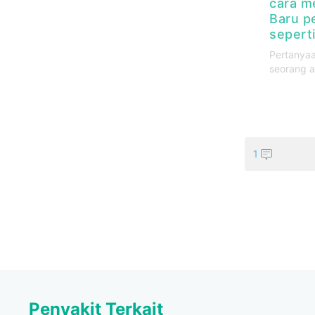
cara m
Baru pe
seperti
Pertanyaa
seorang a
1
Penyakit Terkait