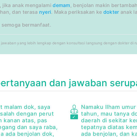
 jika anak mengalami
demam
, benjolan makin bertamba
han, dan terasa
nyeri
. Maka periksakan ke
dokter
anak l
, semoga bermanfaat.
jawaban yang lebih lengkap dengan konsultasi langsung dengan dokter di rum
pertanyaan dan jawaban serup
t malam dok, saya
Namaku Ilham umur
salah dengan perut
tahun, mau tanya do
h kanan atas, pas
daerah di sekitar k
egang dan saya raba,
tepatnya diatas ke
ta ada benjolan dok,
ada benjolan, dan k