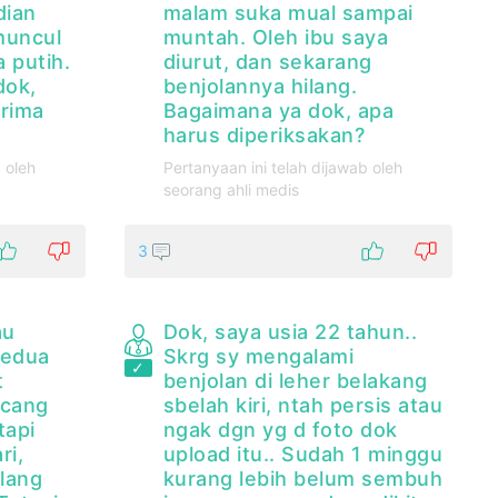
dian
malam suka mual sampai
 muncul
muntah. Oleh ibu saya
a putih.
diurut, dan sekarang
dok,
benjolannya hilang.
erima
Bagaimana ya dok, apa
harus diperiksakan?
 oleh
Pertanyaan ini telah dijawab oleh
seorang ahli medis
3
au
Dok, saya usia 22 tahun..
kedua
Skrg sy mengalami
t
benjolan di leher belakang
acang
sbelah kiri, ntah persis atau
tapi
ngak dgn yg d foto dok
ri,
upload itu.. Sudah 1 minggu
ilang
kurang lebih belum sembuh