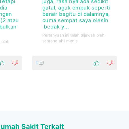
Tetapi
juga, rasa nya ada sedikit
dia
gatal, agak empuk seperti
engan
berair begitu di dalamnya,
 (2 atau
cuma sempat saya olesin
bulkan
bedak y...
Pertanyaan ini telah dijawab oleh
seorang ahli medis
 oleh
1
umah Sakit Terkait