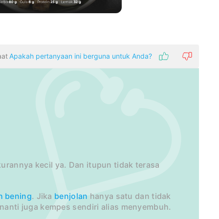
aat
Apakah pertanyaan ini berguna untuk Anda?
ukurannya kecil ya. Dan itupun tidak terasa
h bening
. Jika
benjolan
hanya satu dan tidak
 nanti juga kempes sendiri alias menyembuh.