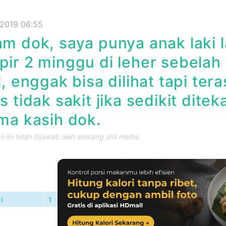
 2019 06:55
m dok, saya punya anak laki 
ir 2 minggu di leher sebelah
l, enggak bisa dilihat tapi ter
s tidak sakit jika sedikit dit
ma kasih dok.
 ini telah dijawab oleh seorang ahli medis
I
1
TANYAAN