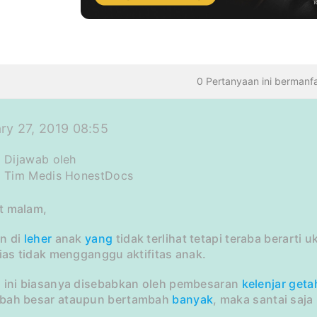
0 Pertanyaan ini bermanf
ry 27, 2019 08:55
Dijawab oleh
Tim Medis HonestDocs
t malam,
an di
leher
anak
yang
tidak terlihat tetapi teraba berarti 
ias tidak mengganggu aktifitas anak.
i ini biasanya disebabkan oleh pembesaran
kelenjar
geta
bah besar ataupun bertambah
banyak
, maka santai saja