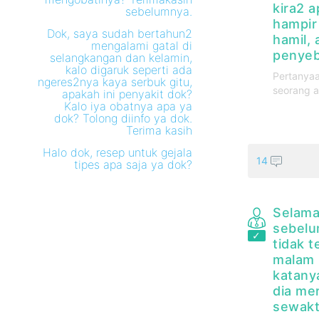
kira2 
sebelumnya.
hampir
Dok, saya sudah bertahun2
hamil, 
mengalami gatal di
penyeb
selangkangan dan kelamin,
kalo digaruk seperti ada
Pertanyaa
ngeres2nya kaya serbuk gitu,
seorang a
apakah ini penyakit dok?
Kalo iya obatnya apa ya
dok? Tolong diinfo ya dok.
Terima kasih
Halo dok, resep untuk gejala
14
tipes apa saja ya dok?
Selama
sebel
tidak t
malam h
katanya
dia me
sewakt