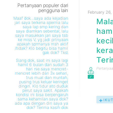
Pertanyaan populer dari
pengguna lain
February 26,
Maaf dok…saya ada kejadian
Mala
jari saya terkena sperma lalu
saya lap smp kering dan
hamp
saya diamkan sebentar, lalu
saya masukkan jari saya tsb
keci
ke miss V, yg jadi prtnyaan
apakah sprmanya msh aktif
/tidak? Klo begitu bisa hamil
kera
gak dok? Tks\
Teri
Siang dok, saat ini saya lagi
hamil 6 bulan dan sudah 3
Pertanyaan
hari nie saya mencret-
mencret lebih dari 3x sehari,
trus mual dan muntah,
pusing trus keluar keringet
dingin. Klo tidur ato duduk
perut saya sakit. Apakah
kondisi ini bisa berpengaruh
sama kehamilan saya dok?
IKUT
ada apa dengan diri saya ya
PER
dok? Terima kasih dok
INI