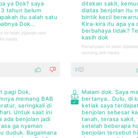
apa ya Dok? saya
ditekan sakit, kemu
 3 tahun belum
diatas benjolan itu
apakah itu salah satu
bintik kecil berwarn
abnya Dok...
Kira-kira itu apa ya 
berbahaya tidak? T
n ini telah dijawab oleh
kasih dok
hli medis
Pertanyaan ini telah dijawab
seorang ahli medis
3
t pagi Dok,
Malam dok. Saya m
umnya memang BAB
bertanya.. Dulu, di 
eratur, seringkali di
ketiak saya terdapa
ari. Untuk saat ini
benjolan sebesar k
 ada benjolan jadi
tanah, terasa sakit, 
rasa ga nyaman
setelah beberapa ha
u duduk. Bagaimana
benjolan tersebut h