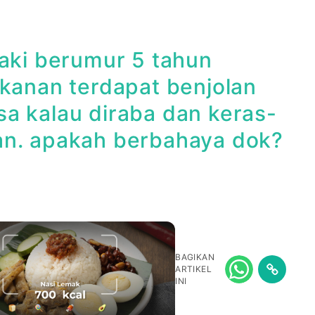
laki berumur 5 tahun
 kanan terdapat benjolan
asa kalau diraba dan keras-
ekan. apakah berbahaya dok?
BAGIKAN
ARTIKEL
INI