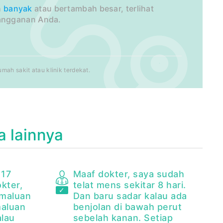
h
banyak
atau bertambah besar, terlihat
angganan Anda.
ah sakit atau klinik terdekat.
a lainnya
 17
Maaf dokter, saya sudah
kter,
telat mens sekitar 8 hari.
emaluan
Dan baru sadar kalau ada
maluan
benjolan di bawah perut
alau
sebelah kanan. Setiap