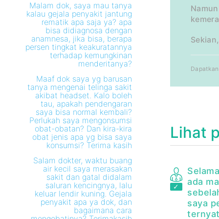
Malam dok, saya mau tanya
Namun,
kalau gejala penyakit jantung
kemera
rematik apa saja ya? apa
bisa didiagnosa dengan
anamnesa, jika bisa, berapa
Sekian
persen tingkat keakuratannya
terhadap kemungkinan
menderitanya?
Dapatkan 
Maaf dok saya yg barusan
tanya mengenai telinga sakit
akibat headset. Kalo boleh
tau, apakah pendengaran
saya bisa normal kembali?
Perlukah saya mengonsumsi
Lihat 
obat-obatan? Dan kira-kira
obat jenis apa yg bisa saya
konsumsi? Terima kasih
Salam dokter, waktu buang
air kecil saya merasakan
Selama
sakit dan gatal didalam
ada ma
saluran kencingnya, lalu
sebela
keluar lendir kuning. Gejala
penyakit apa ya dok, dan
saya p
bagaimana cara
ternya
mengobatinya? Terimakasih