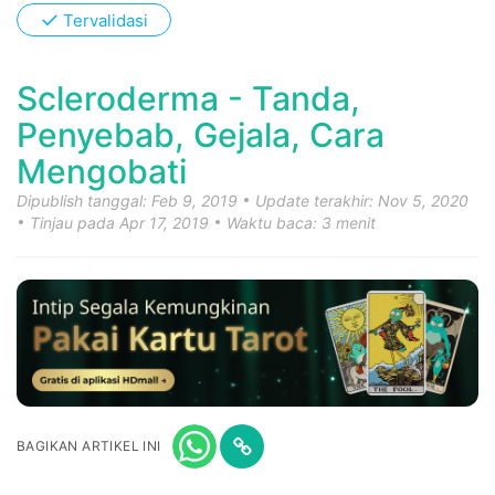
✓
Tervalidasi
Scleroderma - Tanda,
Penyebab, Gejala, Cara
Mengobati
Dipublish tanggal: Feb 9, 2019
Update terakhir: Nov 5, 2020
Tinjau pada Apr 17, 2019
Waktu baca: 3 menit
BAGIKAN ARTIKEL INI