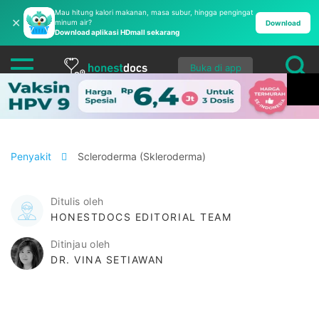
Mau hitung kalori makanan, masa subur, hingga pengingat
✕
minum air?
Download
Download aplikasi HDmall sekarang
Buka di app
Penyakit
Scleroderma (Skleroderma)
Ditulis oleh
HONESTDOCS EDITORIAL TEAM
Ditinjau oleh
DR. VINA SETIAWAN