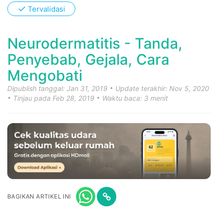
✓
Tervalidasi
Neurodermatitis - Tanda,
Penyebab, Gejala, Cara
Mengobati
Dipublish tanggal: Jan 31, 2019
Update terakhir: Nov 5, 2020
Tinjau pada Feb 28, 2019
Waktu baca: 3 menit
BAGIKAN ARTIKEL INI