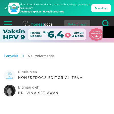
Mau hitung kalori makanan, masa subur, hingga pengingat
✕
minum air?
Download
Download aplikasi HDmall sekarang
Buka di app
Penyakit
Neurodermatitis
Ditulis oleh
HONESTDOCS EDITORIAL TEAM
Ditinjau oleh
DR. VINA SETIAWAN