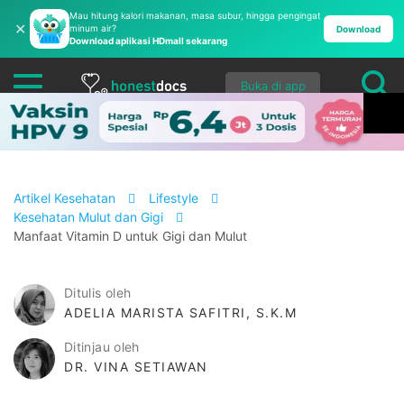
Mau hitung kalori makanan, masa subur, hingga pengingat
✕
minum air?
Download
Download aplikasi HDmall sekarang
Buka di app
Artikel Kesehatan
Lifestyle
Kesehatan Mulut dan Gigi
Manfaat Vitamin D untuk Gigi dan Mulut
Ditulis oleh
ADELIA MARISTA SAFITRI, S.K.M
Ditinjau oleh
DR. VINA SETIAWAN