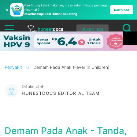
Mau hitung kalori makanan, masa subur, hingga pengingat
✕
minum air?
Download
Download aplikasi HDmall sekarang
Buka di app
Penyakit
Demam Pada Anak (Fever In Children)
Ditulis oleh
HONESTDOCS EDITORIAL TEAM
Demam Pada Anak - Tanda,