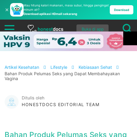
Mau hitung kalori makanan, masa subur, hingga pengingat
✕
minum air?
Download
Download aplikasi HDmall sekarang
Buka di app
Artikel Kesehatan
Lifestyle
Kebiasaan Sehat
Bahan Produk Pelumas Seks yang Dapat Membahayakan
Vagina
Ditulis oleh
HONESTDOCS EDITORIAL TEAM
Bahan Produk Pelumas Seks yang