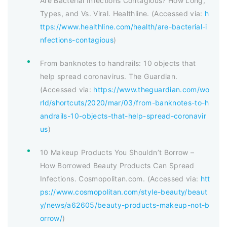
Are Bacterial Infections Contagious? How Long,
Types, and Vs. Viral. Healthline. (Accessed via:
h
ttps://www.healthline.com/health/are-bacterial-i
nfections-contagious
)
From banknotes to handrails: 10 objects that
help spread coronavirus. The Guardian.
(Accessed via:
https://www.theguardian.com/wo
rld/shortcuts/2020/mar/03/from-banknotes-to-h
andrails-10-objects-that-help-spread-coronavir
us
)
10 Makeup Products You Shouldn’t Borrow –
How Borrowed Beauty Products Can Spread
Infections. Cosmopolitan.com. (Accessed via:
htt
ps://www.cosmopolitan.com/style-beauty/beaut
y/news/a62605/beauty-products-makeup-not-b
orrow/
)