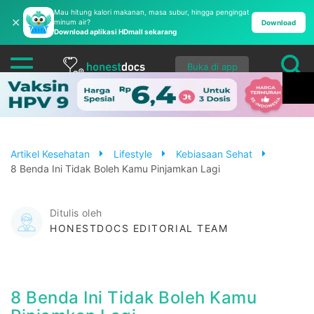
Mau hitung kalori makanan, masa subur, hingga pengingat
✕
minum air?
Download
Download aplikasi HDmall sekarang
Buka di app
Artikel Kesehatan
Lifestyle
Kebiasaan Sehat
8 Benda Ini Tidak Boleh Kamu Pinjamkan Lagi
Ditulis oleh
HONESTDOCS EDITORIAL TEAM
8 Benda Ini Tidak Boleh Kamu