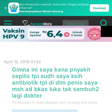
Mau hitung kalori makanan, masa subur, hingga pengingat
✕
minum air?
Download
Download aplikasi HDmall sekarang
Buka di app
April 10, 2019 01:42
Gimna ini saya kana pnyakit
sepilis tpi sudh saya ksih
antibiotik tpi di dlm penis saya
msh ad bkas luka tak sembuh2
lagi dokter
Pertanyaan ini telah dijawab oleh seorang ahli medis