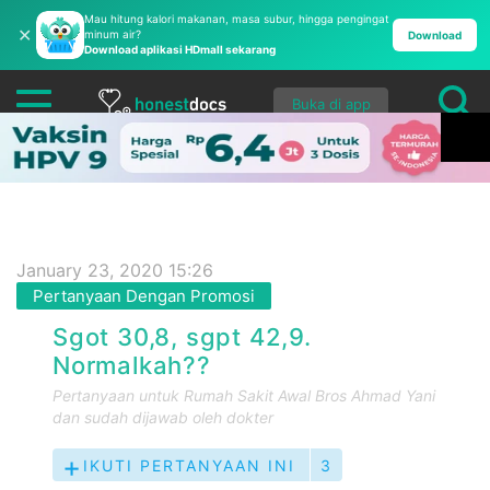
Mau hitung kalori makanan, masa subur, hingga pengingat
✕
minum air?
Download
Download aplikasi HDmall sekarang
Buka di app
January 23, 2020 15:26
Pertanyaan Dengan Promosi
Sgot 30,8, sgpt 42,9.
Normalkah??
Pertanyaan untuk
Rumah Sakit Awal Bros Ahmad Yani
dan sudah dijawab oleh dokter
IKUTI PERTANYAAN INI
3