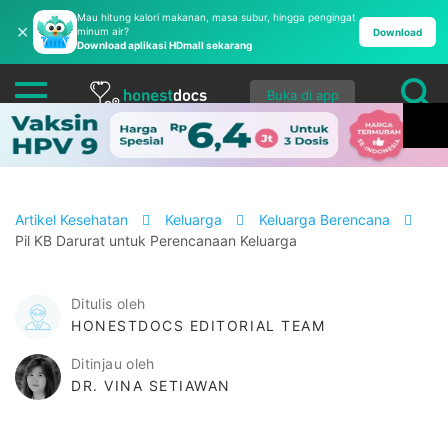
Mau hitung kalori makanan, masa subur, hingga pengingat
✕
minum air?
Download
Download aplikasi HDmall sekarang
Buka di app
Artikel Kesehatan
Keluarga
Keluarga Berencana
Pil KB Darurat untuk Perencanaan Keluarga
Ditulis oleh
HONESTDOCS EDITORIAL TEAM
Ditinjau oleh
DR. VINA SETIAWAN