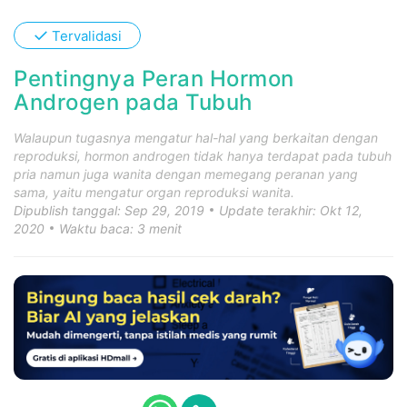
✓
Tervalidasi
Pentingnya Peran Hormon
Androgen pada Tubuh
Walaupun tugasnya mengatur hal-hal yang berkaitan dengan
reproduksi, hormon androgen tidak hanya terdapat pada tubuh
pria namun juga wanita dengan memegang peranan yang
sama, yaitu mengatur organ reproduksi wanita.
Dipublish tanggal: Sep 29, 2019
Update terakhir: Okt 12,
2020
Waktu baca: 3 menit