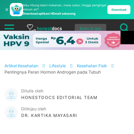
Mau hitung kalori makanan, masa subur, hingga pengingat
✕
minum air?
Download
Download aplikasi HDmall sekarang
Buka di app
Artikel Kesehatan
Lifestyle
Kesehatan Fisik
Pentingnya Peran Hormon Androgen pada Tubuh
Ditulis oleh
HONESTDOCS EDITORIAL TEAM
Ditinjau oleh
DR. KARTIKA MAYASARI