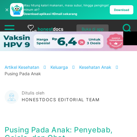
Mau hitung kalori makanan, masa subur, hingga pengingat
✕
minum air?
Download
Download aplikasi HDmall sekarang
Buka di app
Artikel Kesehatan
Keluarga
Kesehatan Anak
Pusing Pada Anak
Ditulis oleh
HONESTDOCS EDITORIAL TEAM
Pusing Pada Anak: Penyebab,