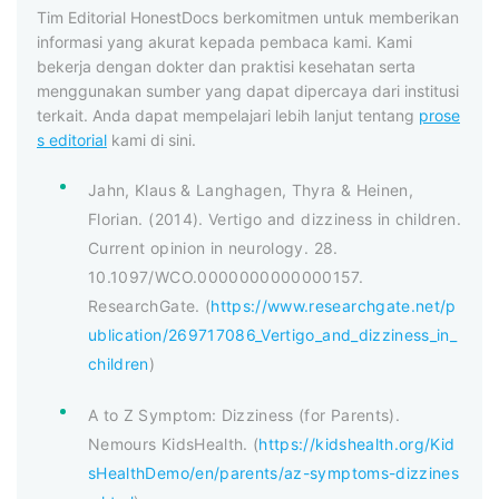
Tim Editorial HonestDocs berkomitmen untuk memberikan
informasi yang akurat kepada pembaca kami. Kami
bekerja dengan dokter dan praktisi kesehatan serta
menggunakan sumber yang dapat dipercaya dari institusi
terkait. Anda dapat mempelajari lebih lanjut tentang
prose
s editorial
kami di sini.
Jahn, Klaus & Langhagen, Thyra & Heinen,
Florian. (2014). Vertigo and dizziness in children.
Current opinion in neurology. 28.
10.1097/WCO.0000000000000157.
ResearchGate. (
https://www.researchgate.net/p
ublication/269717086_Vertigo_and_dizziness_in_
children
)
A to Z Symptom: Dizziness (for Parents).
Nemours KidsHealth. (
https://kidshealth.org/Kid
sHealthDemo/en/parents/az-symptoms-dizzines