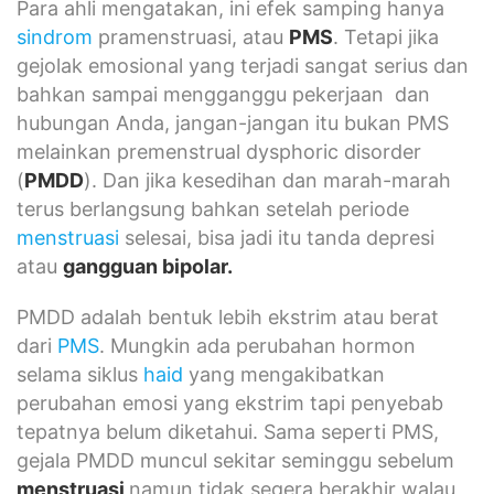
Para ahli mengatakan, ini efek samping hanya
sindrom
pramenstruasi, atau
PMS
. Tetapi jika
gejolak emosional yang terjadi sangat serius dan
bahkan sampai mengganggu pekerjaan dan
hubungan Anda, jangan-jangan itu bukan PMS
melainkan premenstrual dysphoric disorder
(
PMDD
). Dan jika kesedihan dan marah-marah
terus berlangsung bahkan setelah periode
menstruasi
selesai, bisa jadi itu tanda depresi
atau
gangguan bipolar
.
PMDD adalah bentuk lebih ekstrim atau berat
dari
PMS
. Mungkin ada perubahan hormon
selama siklus
haid
yang mengakibatkan
perubahan emosi yang ekstrim tapi penyebab
tepatnya belum diketahui. Sama seperti PMS,
gejala PMDD muncul sekitar seminggu sebelum
menstruasi
namun tidak segera berakhir walau