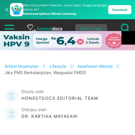
Mau hitung kalori makanan, masa subur, hingga pengingat
✕
minum air?
Download
Download aplikasi HDmall sekarang
Buka di app
Artikel Kesehatan
Lifestyle
Kesehatan Mental
Jika PMS Berkelanjutan, Waspadai PMDD
Ditulis oleh
HONESTDOCS EDITORIAL TEAM
Ditinjau oleh
DR. KARTIKA MAYASARI