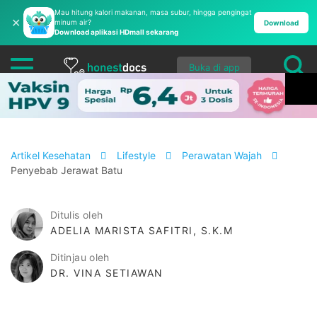
Mau hitung kalori makanan, masa subur, hingga pengingat
✕
minum air?
Download
Download aplikasi HDmall sekarang
Buka di app
Artikel Kesehatan
Lifestyle
Perawatan Wajah
Penyebab Jerawat Batu
Ditulis oleh
ADELIA MARISTA SAFITRI, S.K.M
Ditinjau oleh
DR. VINA SETIAWAN