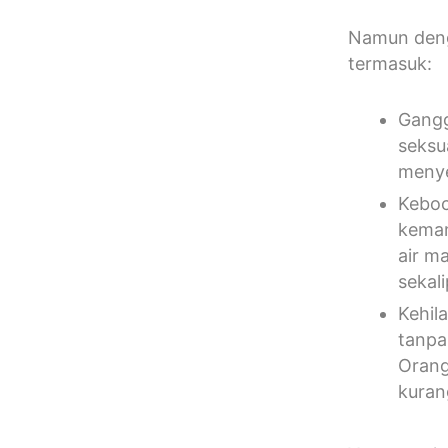
Namun denga
termasuk:
Gangg
seksu
meny
Keboc
kemam
air ma
sekal
Kehil
tanpa
Orang
kurang