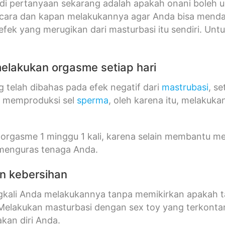
i pertanyaan sekarang adalah apakah onani boleh un
cara dan kapan melakukannya agar Anda bisa mendap
ek yang merugikan dari masturbasi itu sendiri. Untuk l
elakukan orgasme setiap hari
g telah dibahas pada efek negatif dari
mastrubasi
, s
k memproduksi sel
sperma
, oleh karena itu, melakuka
orgasme 1 minggu 1 kali, karena selain membantu men
 menguras tenaga Anda.
an kebersihan
gkali Anda melakukannya tanpa memikirkan apakah t
. Melakukan masturbasi dengan sex toy yang terkont
an diri Anda.