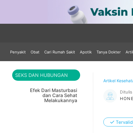
Penyakit
Obat
Cari Rumah Sakit
Apotik
Tanya Dokter
Arti
SEKS DAN HUBUNGAN
Artikel Keseha
Efek Dari Masturbasi
Ditulis
dan Cara Sehat
HONE
Melakukannya
✓
Tervalid