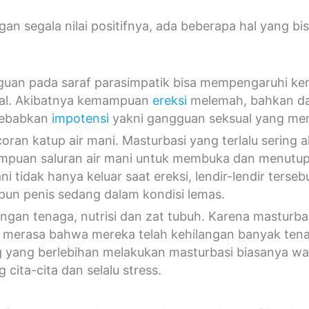
n segala nilai positifnya, ada beberapa hal yang b
uan pada saraf parasimpatik bisa mempengaruhi k
al. Akibatnya kemampuan
ereksi
melemah, bahkan dal
ebabkan
impotensi
yakni gangguan seksual yang meny
oran katup air mani. Masturbasi yang terlalu serin
puan saluran air mani untuk membuka dan menutup 
ni tidak hanya keluar saat ereksi, lendir-lendir terse
ipun penis sedang dalam kondisi lemas.
angan tenaga, nutrisi dan zat tubuh. Karena mastur
 merasa bahwa mereka telah kehilangan banyak tenag
 yang berlebihan melakukan masturbasi biasanya warn
 cita-cita dan selalu stress.