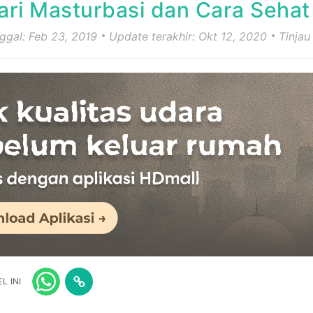
ari Masturbasi dan Cara Seha
nggal: Feb 23, 2019
Update terakhir: Okt 12, 2020
Tinjau
L INI