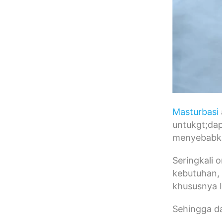
Masturbasi
untukgt;dap
menyebabk
Seringkali 
kebutuhan, 
khususnya I
Sehingga d