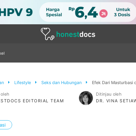
kel
tan
Lifestyle
Seks dan Hubungan
Efek Dari Masturbasi
 oleh
Ditinjau oleh
STDOCS EDITORIAL TEAM
DR. VINA SETI
asi