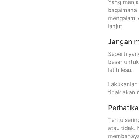
Yang menjad
bagaimana 
mengalami ef
lanjut.
Jangan m
Seperti yan
besar untu
letih lesu.
Lakukanlah 
tidak akan
Perhatik
Tentu serin
atau tidak
membahayak