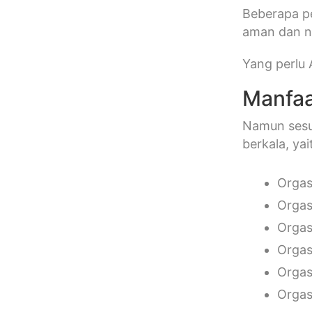
Beberapa pe
aman dan no
Yang perlu 
Manfaa
Namun sesu
berkala, yai
Orgas
Orgas
Orga
Orgas
Orgas
Orgas